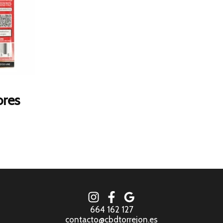
ores
664 162 127
contacto@cbdtorrejon.es