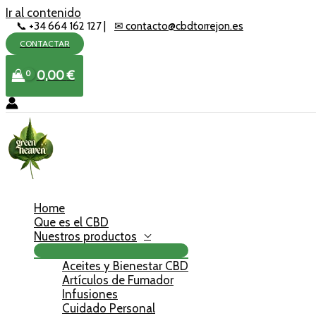
Ir al contenido
📞 +34 664 162 127 |
✉ contacto@cbdtorrejon.es
CONTACTAR
0,00
€
Home
Que es el CBD
Nuestros productos
Aceites y Bienestar CBD
Artículos de Fumador
Infusiones
Cuidado Personal