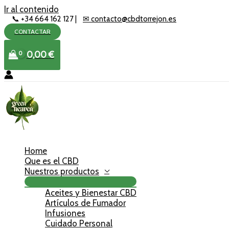
Ir al contenido
📞 +34 664 162 127 |
✉ contacto@cbdtorrejon.es
CONTACTAR
0,00
€
Home
Que es el CBD
Nuestros productos
Aceites y Bienestar CBD
Artículos de Fumador
Infusiones
Cuidado Personal