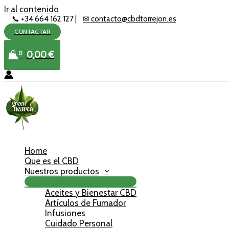
Ir al contenido
📞 +34 664 162 127 |
✉ contacto@cbdtorrejon.es
CONTACTAR
0,00
€
Home
Que es el CBD
Nuestros productos
Aceites y Bienestar CBD
Artículos de Fumador
Infusiones
Cuidado Personal