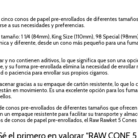
 cinco conos de papel pre-enrollados de diferentes tamaño
se a sus necesidades y preferencias.
a tamaño: 1 1/4 (84mm), King Size (110mm), 98 Special (98
nica y diferente, desde un cono más pequeño para una fum
 y no contienen aditivos, lo que significa que son una opci
, y su forma pre-enrollada elimina la necesidad de enrollar
 o paciencia para enrollar sus propios cigarros.
acenar gracias a su empaque de cartón resistente, lo que lo 
 están en movimiento. Es una excelente opción para los fum
llos.
de conos pre-enrollados de diferentes tamaños que ofrecen 
 en un empaque resistente para facilitar su transporte y al
s de conos de papel pre-enrollados, el Raw Rawket 5 Cones 
Sé el primero en valorar “RAW CONE